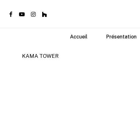
Skip
to
facebook
youtube
instagram
houzz
main
content
Accueil
Présentation
KAMA TOWER