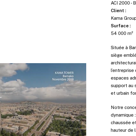
ACI 2000 - 
Client :
Kama Grou
Surface :
54 000 m²
Située à B
siège emblé
architectura
l’entreprise
espaces adm
support au 
et urbain for
Notre conce
dynamique :
chaussée et
hauteur de 