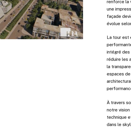
renforce la 
une impress
façade devi
évolue selon
La tour est
performant
intégré des
réduire les 
la transpare
espaces de 
architectur
performanc
À travers s
notre vision
technique e
dans le sky