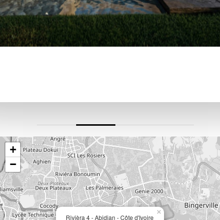
+
−
×
Rivièra 4 - Abidjan - Côte d'Ivoire