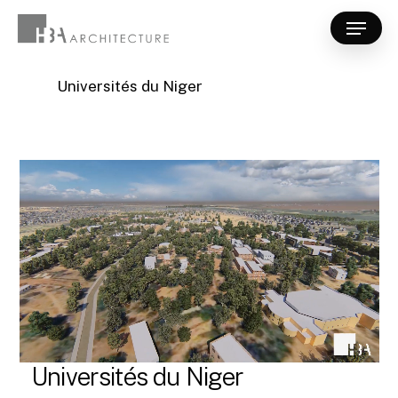
Skip
Menu
to
Close
main
Menu
content
Universités du Niger
Universités du Niger