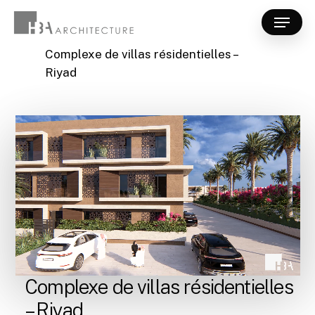
Skip
Menu
to
Close
main
Complexe de villas résidentielles –
Menu
content
Riyad
Complexe de villas résidentielles
– Riyad