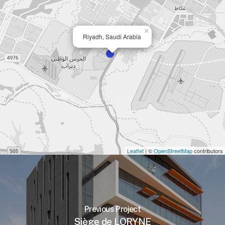
×
Riyadh, Saudi Arabia
Leaflet
| ©
OpenStreetMap
contributors
Previous Project
Siège de LORYNE