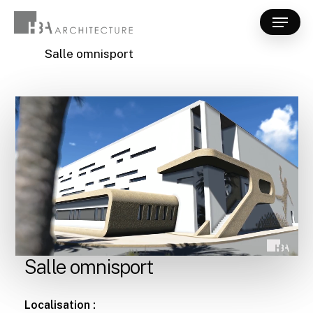
Skip
Menu
to
Close
main
Salle omnisport
Menu
content
Salle omnisport
Localisation :