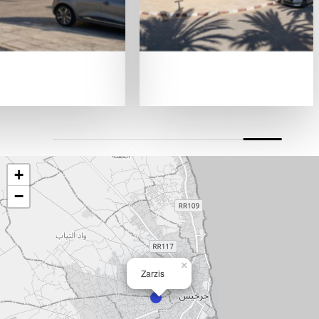
+
−
×
Zarzis