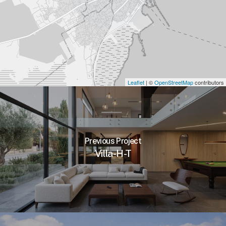
Leaflet
| ©
OpenStreetMap
contributors
Previous Project
Villa-H-T