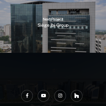
Next Project
Siège Ibi Group
facebook
youtube
instagram
houzz