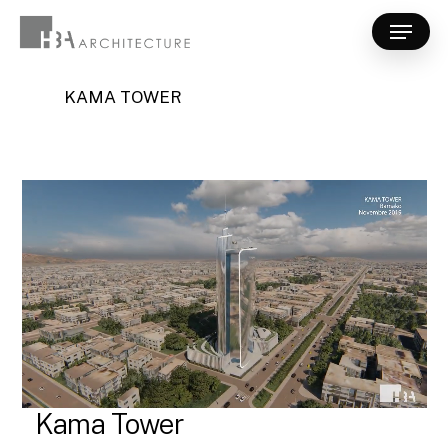
Skip
Menu
to
Close
main
Menu
content
KAMA TOWER
Kama Tower