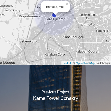
×
Bamako, Mali
Leaflet
| ©
OpenStreetMap
contributors
Previous Project
Kama Tower Conakry