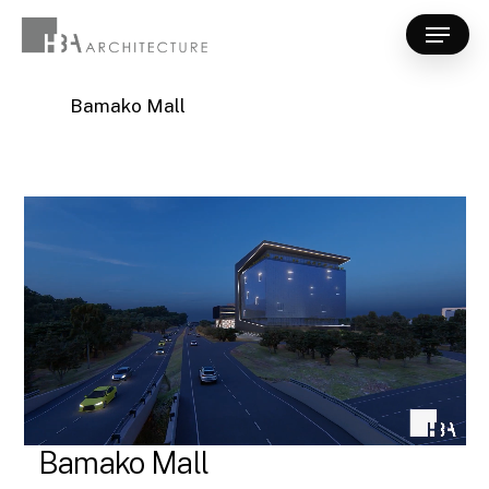
Skip
Menu
to
Close
main
Menu
content
Bamako Mall
Bamako Mall