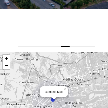
+
−
×
Bamako, Mali