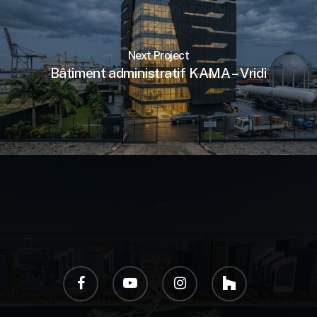
Next Project
Bâtiment administratif KAMA – Vridi
facebook
youtube
instagram
houzz