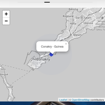
+
−
×
Conakry - Guinea
Leaflet
| ©
OpenStreetMap
contributors