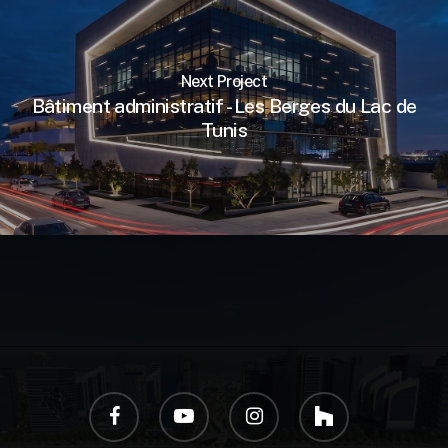
Next Project
Bâtiment administratif - Les Berges du Lac de
Tunis
facebook
youtube
instagram
houzz