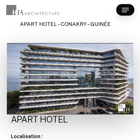
Skip
Menu
to
Close
main
APART HOTEL – CONAKRY – GUINÉE
Menu
content
APART HOTEL
Localisation :