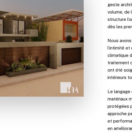
geste archi
volume, de l
structure l’
dès les prem
Nous avons 
l’intimité e
climatique 
traitement d
ont été soi
intérieurs t
Le langage 
matériaux mi
protégées p
approche pe
et performa
en amélioran