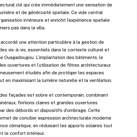
tectural clé qui crée immédiatement une sensation de
umière et de générosité spatiale. Ce vide central
organisation intérieure et enrichit l’expérience spatiale
iers pas dans la villa.
accordé une attention particulière à la gestion de
t des vis-à-vis, essentiels dans le contexte culturel et
de Ouagadougou. L’implantation des bâtiments, le
es ouvertures et l’utilisation de filtres architecturaux
gneusement étudiés afin de protéger les espaces
out en maximisant la lumière naturelle et la ventilation.
des façades est sobre et contemporain, combinant
néraux, finitions claires et grandes ouvertures
ar des débords et dispositifs d’ombrage. Cette
rmet de concilier expression architecturale moderne
nce climatique, en réduisant les apports solaires tout
t le confort intérieur.