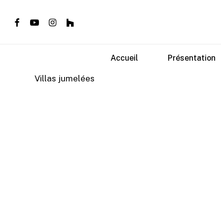
Skip
to
facebook
youtube
instagram
houzz
main
content
Accueil
Présentation
Villas jumelées