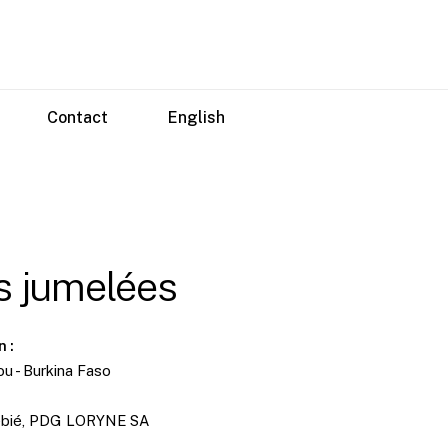
Contact
English
as jumelées
n :
 - Burkina Faso
bié, PDG LORYNE SA