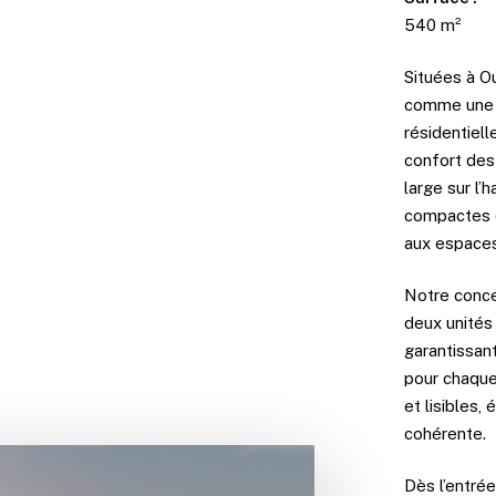
540 m²
Situées à O
comme une r
résidentielle
confort des 
large sur l’
compactes d
aux espaces
Notre conce
deux unités 
garantissan
pour chaque
et lisibles,
cohérente.
Dès l’entrée