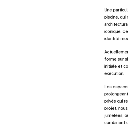
Une particul
piscine, qui
architectura
iconique. C
identité mod
Actuellemen
forme sur si
initiale et 
exécution.
Les espaces 
prolongeant
privés qui r
projet, nou
jumelées, où
combinent d