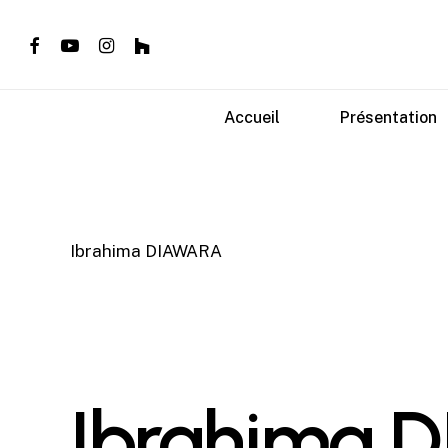
Skip
to
facebook
youtube
instagram
houzz
main
content
Accueil
Présentation
Ibrahima DIAWARA
Ibrahima 