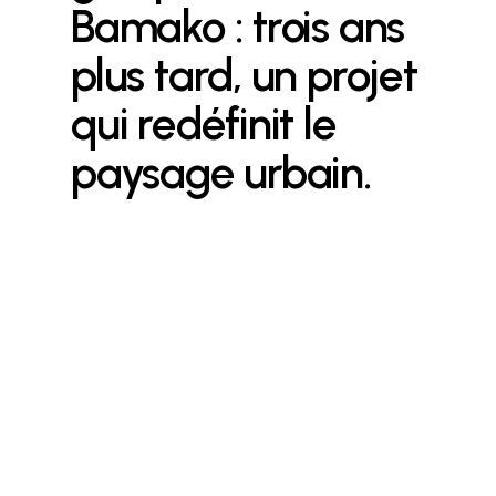
Bamako : trois ans
plus tard, un projet
qui redéfinit le
paysage urbain.
Le 27 juillet 2021, le chantier du siège
du groupe IBI, situé au cœur du quartier
Hamdallaye ACI 2000 à Bamako, a
marqué une étape importante dans
l’histoire de la construction au Mali.
Ce jour-là, une délégation de haut
niveau, conduite par Monsieur Cheick
Abdrahamane Kassibo, directeur du