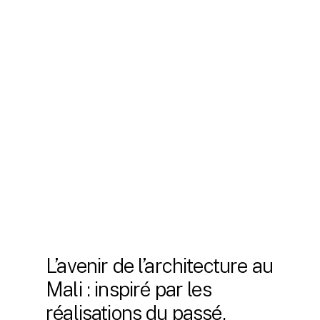
construction au Mali. L’intégration des
dernières technologies de construction
durable a servi de modèle pour d’autres
projets en cours dans le pays.
Par ailleurs, le succès de ce projet a
renforcé la réputation de HBA
Architecture tant sur la scène
nationale qu’internationale. Le cabinet
est désormais reconnu pour sa
capacité à mener à bien des projets
complexes répondant aux plus hauts
standards de qualité et de sécurité.
L’avenir de l’architecture au
Mali : inspiré par les
réalisations du passé.