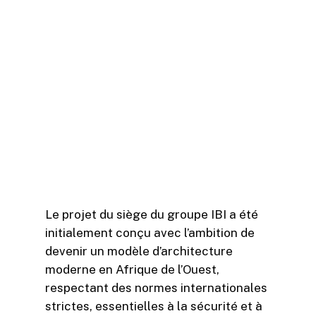
bureau d’études GECI-EXPERT
CONSEIL, a visité ce chantier
emblématique.
La délégation comprenait également
de hauts responsables des filiales
d’Orange France, Orange Sénégal et
Orange Mali, venus évaluer
l’avancement et la qualité de ce projet
d’envergure.
Le projet du siège du groupe IBI a été
initialement conçu avec l’ambition de
devenir un modèle d’architecture
moderne en Afrique de l’Ouest,
respectant des normes internationales
strictes, essentielles à la sécurité et à