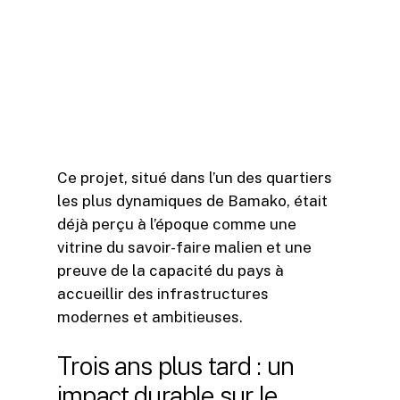
Lors de la visite de la délégation, les
représentants d’Orange ont salué le
travail accompli, félicitant les équipes
pour leur capacité à respecter les
délais tout en maintenant un niveau de
qualité exemplaire.
Ce projet, situé dans l’un des quartiers
les plus dynamiques de Bamako, était
déjà perçu à l’époque comme une
vitrine du savoir-faire malien et une
preuve de la capacité du pays à
accueillir des infrastructures
modernes et ambitieuses.
Trois ans plus tard : un
impact durable sur le