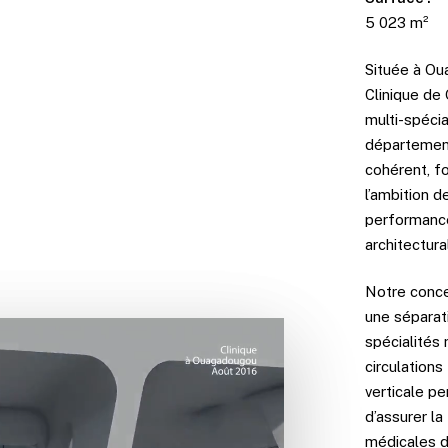
5 023 m²
Située à Ou
Clinique d
multi-spéci
département
cohérent, fo
l’ambition 
performance
architectura
Notre concep
une séparat
spécialités
circulations
verticale pe
d’assurer la
médicales de