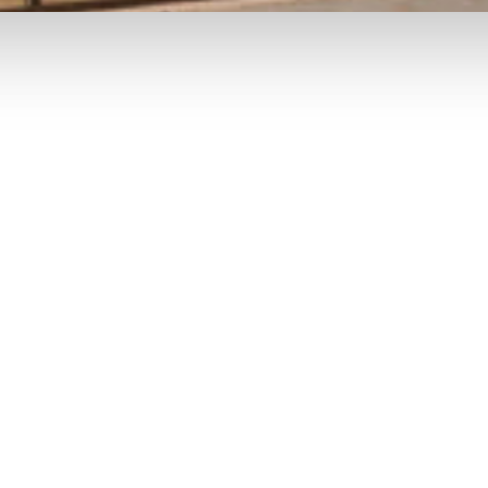
facebook
youtube
instagram
houzz