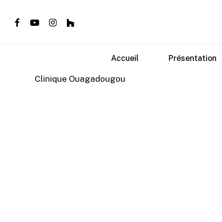
Skip
to
facebook
youtube
instagram
houzz
main
content
Accueil
Présentation
Clinique Ouagadougou