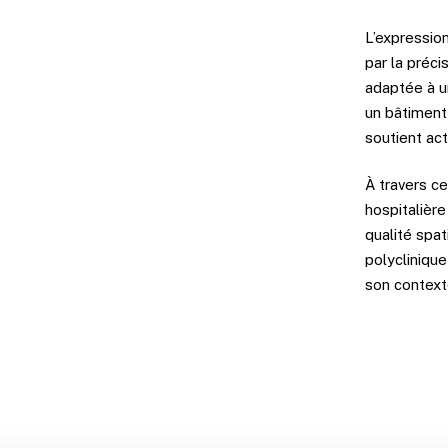
L’expression
par la préci
adaptée à u
un bâtiment 
soutient act
À travers ce
hospitalièr
qualité spat
polycliniqu
son context